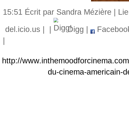
15:51 Écrit par Sandra Mézière |
Li
del.icio.us
|
|
Digg
|
Faceboo
|
http://www.inthemoodforcinema.com/
du-cinema-americain-d