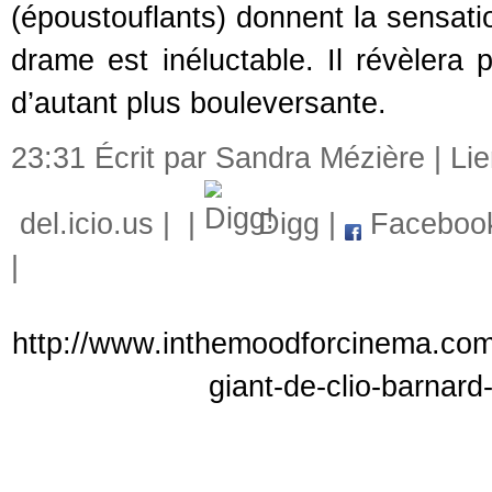
(époustouflants) donnent la sensatio
drame est inéluctable. Il révèlera 
d’autant plus bouleversante.
23:31 Écrit par Sandra Mézière |
Li
del.icio.us
|
|
Digg
|
Faceboo
|
http://www.inthemoodforcinema.com/a
giant-de-clio-barnar