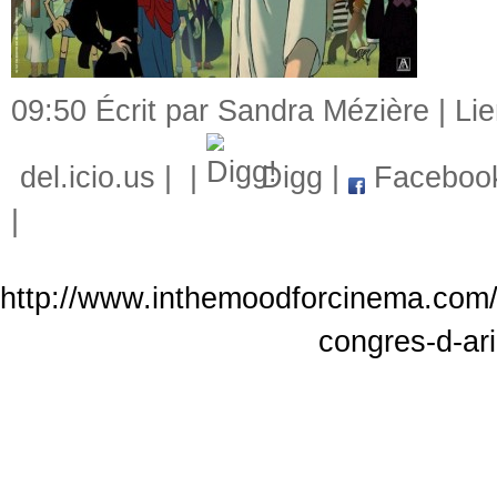
09:50 Écrit par Sandra Mézière |
Li
del.icio.us
|
|
Digg
|
Faceboo
|
http://www.inthemoodforcinema.com/a
congres-d-ari