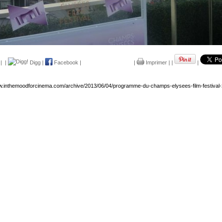
|
|
Digg
|
Facebook
|
|
Imprimer
|
|
|
ww.inthemoodforcinema.com/archive/2013/06/04/programme-du-champs-elysees-film-festival-