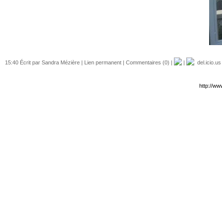
15:40 Écrit par Sandra Mézière |
Lien permanent
|
Commentaires (0)
|
|
del.icio.us
http://w