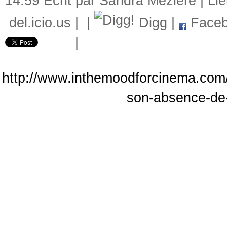
14:59 Écrit par Sandra Mézière |
Li
del.icio.us
|
|
Digg
|
Faceb
|
http://www.inthemoodforcinema.com/a
son-absence-de-