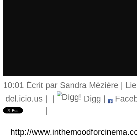
10:01 Écrit par Sandra Mézière |
Li
del.icio.us
|
|
Digg
|
Faceb
|
http://www.inthemoodforcinema.com