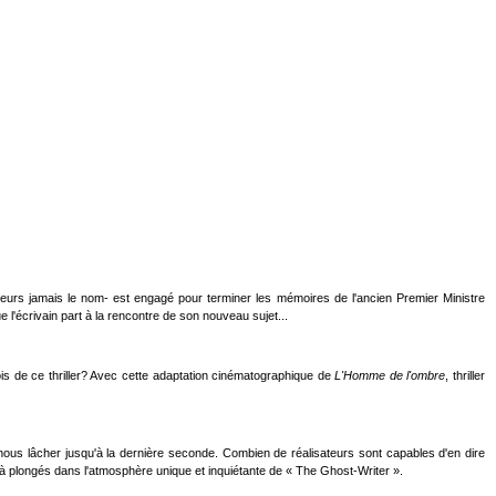
eurs jamais le nom- est engagé pour terminer les mémoires de l'ancien Premier Ministre
l'écrivain part à la rencontre de son nouveau sujet...
 fois de ce thriller? Avec cette adaptation cinématographique de
L'Homme de l'ombre
, thriller
 nous lâcher jusqu'à la dernière seconde. Combien de réalisateurs sont capables d'en dire
voilà plongés dans l'atmosphère unique et inquiétante de « The Ghost-Writer ».