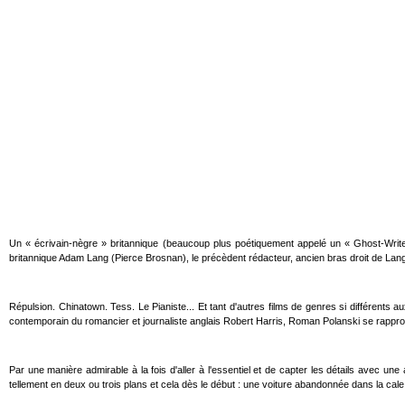
Un « écrivain-nègre » britannique (beaucoup plus poétiquement appelé un « Ghost-Write
britannique Adam Lang (Pierce Brosnan), le précèdent rédacteur, ancien bras droit de Lang,
Répulsion. Chinatown. Tess. Le Pianiste... Et tant d'autres films de genres si différents au
contemporain du romancier et journaliste anglais Robert Harris, Roman Polanski se rappr
Par une manière admirable à la fois d'aller à l'essentiel et de capter les détails avec 
tellement en deux ou trois plans et cela dès le début : une voiture abandonnée dans la cale d