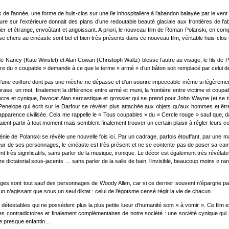
de l’année, une forme de huis-clos sur une île inhospitalière à l’abandon balayée par le vent et
ur l’extérieure donnait des plans d’une redoutable beauté glaciale aux frontières de l’a
amilier et étrange, envoûtant et angoissant. A priori, le nouveau film de Roman Polanski, en com
se chers au cinéaste sont bel et bien très présents dans ce nouveau film, véritable huis-clo
s de Nancy (Kate Winslet) et Alan Cowan (Christoph Waltz) blesse l’autre au visage, le fils 
ère du « coupable » demande à ce que le terme « armé » d’un bâton soit remplacé par celui de
s, d’une coiffure dont pas une mèche ne dépasse et d’un sourire impeccable même si légèreme
ase, un mot, finalement la différence entre armé et muni, la frontière entre victime et coup
ocre et cynique, l’avocat Alan sarcastique et grossier qui se prend pour John Wayne (et se t
ste Penelope qui écrit sur le Darfour se révéler plus attachée aux objets qu’aux hommes et
pparence civilisée. Cela me rappelle le « Tous coupables » du « Cercle rouge » sauf que, dans
ent partir à tout moment mais semblent finalement trouver un certain plaisir à régler leurs co
génie de Polanski se révèle une nouvelle fois ici. Par un cadrage, parfois étouffant, par une
ur de ses personnages, le cinéaste est très présent et ne se contente pas de poser sa caméra
très significatifs, sans parler de la musique, ironique. Le décor est également très révélateu
 dictatorial sous-jacents … sans parler de la salle de bain, l’invisible, beaucoup moins « r
ages sont tout sauf des personnages de Woody Allen, car si ce dernier souvent n’épargne pa
un n’agissant que sous un seul diktat : celui de l’égoïsme censé régir la vie de chacun.
étestables qui ne possèdent plus la plus petite lueur d’humanité sont « à vomir ». Ce film e
sages contradictoires et finalement complémentaires de notre société : une société cynique qu
age presque enfantin…