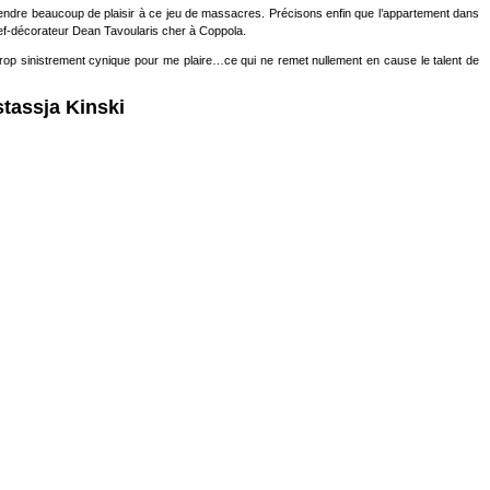
rendre beaucoup de plaisir à ce jeu de massacres. Précisons enfin que l’appartement dans
chef-décorateur Dean Tavoularis cher à Coppola.
trop sinistrement cynique pour me plaire…ce qui ne remet nullement en cause le talent de
tassja Kinski