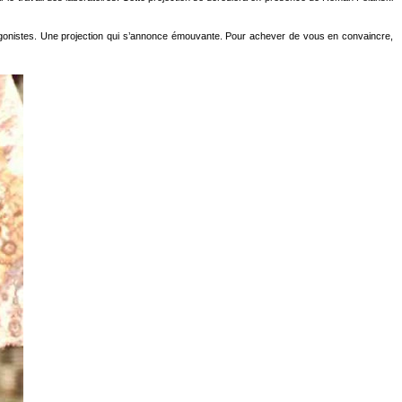
otagonistes. Une projection qui s’annonce émouvante. Pour achever de vous en convaincre,