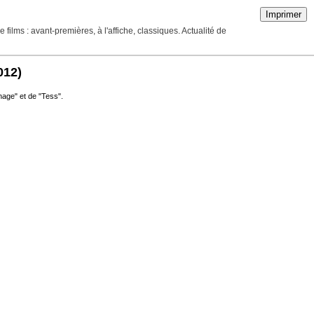
Imprimer
ilms : avant-premières, à l'affiche, classiques. Actualité de
012)
age" et de "Tess".