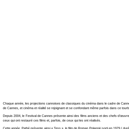
Chaque année, les projections cannoises de classiques du cinéma dans le cadre de Cannes 
de Cannes, et cinéma et réalité se rejoignant et se confondant même parfois dans ce tourbil
Depuis 2004, le Festival de Cannes présente ainsi des films anciens et des chefs-d’œuvre 
ceux qui ont restauré ces films et, parfois, de ceux qui les ont réalisés.
Cette année, Pathé présente ainsi « Tess », le film de Roman Polanski sorti en 1979 ( duré