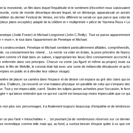
 la monotonie, un film dans lequel l’inquiétude et le sentiment d’inconfort nous saisissaient
bsurde, sorte de monde désertique devant lequel, tel un démiurge, apparaissait un ancien
pétition du dernier Festival de Venise, est très différent ne serait-ce que parce que celui de
s (deux plans exceptés) adapté de la célèbre et « multiprimée » pièce de Yasmina Reza « Le
de Penelope (Jodie Foster) et Michael Longstreet (John C.Reilly). Tout se passe apparemment
 « muni », le tout dans l’appartement de Penelope et Michael.
nt condescendant. Penelope et Michael semblent particulièrement affables, compréhensifs,
able, va constamment les retenir… Le vernis va voler en éclats, la pose princière de Nancy
ient comme s’il était dans un saloon, s’appropriant les lieux) être constamment accroché à
 être enfermée dans ses principes. Chacun va vomir (au figuré et même au propre) toute sa
 le film de Melville, le constat était fait avec une sorte de mélancolie désabusée et qu’ici
mptes en public et à dévoiler leur odieux visage).
 manière de placer sa caméra dans l’espace et de diviser cet espace au gré des clans qui se
. D’ailleurs, j’ai ressenti un vrai malaise physique en parallèle de celui qui s’empare des
r. Tout y est impeccable, carré. Seules les tulipes jaunes achetées pour l’occasion, le livre
angée » qui laisse entendre que ce qui est caché est beaucoup moins impeccable que ce qui
s non plus ses personnages, il a finalement toujours beaucoup d’empathie et de tendresse
st un peu l’anti « Intouchables »… (et pourtant j’ai de nombreuses réserves sur ce dernier
i se revendique comme telle mais qui, au fond, a surtout besoin d’espoir quitte à ce que cet