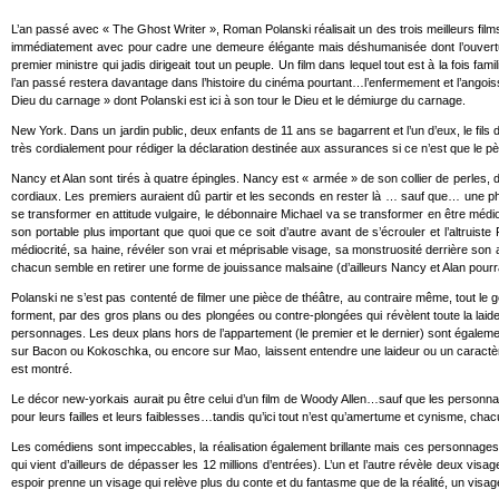
L’an passé avec « The Ghost Writer », Roman Polanski réalisait un des trois meilleurs films 
immédiatement avec pour cadre une demeure élégante mais déshumanisée dont l’ouverture s
premier ministre qui jadis dirigeait tout un peuple. Un film dans lequel tout est à la fois f
l’an passé restera davantage dans l’histoire du cinéma pourtant…l’enfermement et l’angois
Dieu du carnage » dont Polanski est ici à son tour le Dieu et le démiurge du carnage.
New York. Dans un jardin public, deux enfants de 11 ans se bagarrent et l’un d’eux, le fil
très cordialement pour rédiger la déclaration destinée aux assurances si ce n’est que le p
Nancy et Alan sont tirés à quatre épingles. Nancy est « armée » de son collier de perle
cordiaux. Les premiers auraient dû partir et les seconds en rester là … sauf que… une phr
se transformer en attitude vulgaire, le débonnaire Michael va se transformer en être médi
son portable plus important que quoi que ce soit d’autre avant de s’écrouler et l’altrui
médiocrité, sa haine, révéler son vrai et méprisable visage, sa monstruosité derrière son a
chacun semble en retirer une forme de jouissance malsaine (d’ailleurs Nancy et Alan pourrai
Polanski ne s’est pas contenté de filmer une pièce de théâtre, au contraire même, tout le 
forment, par des gros plans ou des plongées ou contre-plongées qui révèlent toute la laide
personnages. Les deux plans hors de l’appartement (le premier et le dernier) sont également 
sur Bacon ou Kokoschka, ou encore sur Mao, laissent entendre une laideur ou un caractère
est montré.
Le décor new-yorkais aurait pu être celui d’un film de Woody Allen…sauf que les personn
pour leurs failles et leurs faiblesses…tandis qu’ici tout n’est qu’amertume et cynisme, chac
Les comédiens sont impeccables, la réalisation également brillante mais ces personnages d
qui vient d’ailleurs de dépasser les 12 millions d’entrées). L’un et l’autre révèle deux vi
espoir prenne un visage qui relève plus du conte et du fantasme que de la réalité, un vis