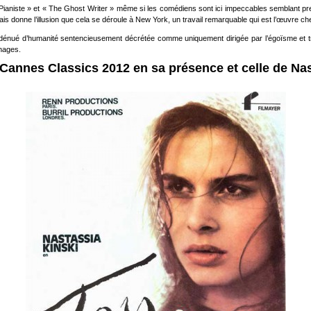
Le Pianiste » et « The Ghost Writer » même si les comédiens sont ici impeccables semblant p
mais donne l’illusion que cela se déroule à New York, un travail remarquable qui est l’œuvre 
ent) dénué d’humanité sentencieusement décrétée comme uniquement dirigée par l’égoïsme et 
nnages.
 Cannes Classics 2012 en sa présence et celle de Nas