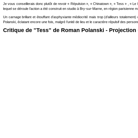
Je vous conseillerais donc plutôt de revoir « Répulsion », « Chinatown », « Tess » , « 
lequel se déroule l’action a été construit en studio à Bry-sur-Marne, en région parisienne 
Un carnage brillant et étouffant d’asphyxiante médiocrité mais trop (d’ailleurs totalem
Polanski, éclatant encore une fois, malgré l’unité de lieu et le caractère répulsif des perso
Critique de "Tess" de Roman Polanski - Projection