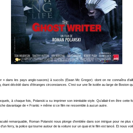
r » dans les pays anglo-saxons) à succès (Ewan Mc Gregor) -dont on ne connaîtra d'aill
 étant décédé dans d'étranges circonstances. C'est sur une île isolée au large de Boston que 
xquels, à chaque fois, Polanski a su imprimer son inimitable style. Qu'allait-il en être cette
oche davantage de « Frantic » même si ce film ne ressemble à aucun autre.
une acuité remarquable, Roman Polanski nous plonge d'emblée dans son intrigue pour ne plus
'un ferry, la police qui tourne autour de la voiture sur un quai et le film est lancé. Et nous 