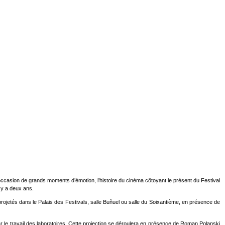
ccasion de grands moments d’émotion, l’histoire du cinéma côtoyant le présent du Festival
 y a deux ans.
rojetés dans le Palais des Festivals, salle Buñuel ou salle du Soixantième, en présence de
ar le travail des laboratoires. Cette projection se déroulera en présence de Roman Polanski