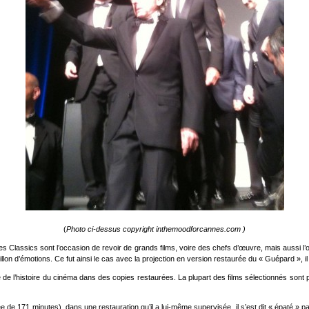
(
Photo ci-dessus copyright inthemoodforcannes.com )
Classics sont l’occasion de revoir de grands films, voire des chefs d’œuvre, mais aussi l’o
lon d’émotions. Ce fut ainsi le cas avec la projection en version restaurée du « Guépard », il
de l’histoire du cinéma dans des copies restaurées. La plupart des films sélectionnés sont p
e de 171 minutes), dans une restauration qu’il a lui-même supervisée, il s’est dit « épaté » p