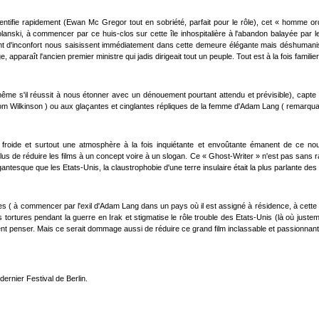
entifie rapidement (Ewan Mc Gregor tout en sobriété, parfait pour le rôle), cet « homme o
anski, à commencer par ce huis-clos sur cette île inhospitalière à l'abandon balayée par le 
timent d'inconfort nous saisissent immédiatement dans cette demeure élégante mais déshumanis
apparaît l'ancien premier ministre qui jadis dirigeait tout un peuple. Tout est à la fois familie
ême s'il réussit à nous étonner avec un dénouement pourtant attendu et prévisible), capte 
Wilkinson ) ou aux glaçantes et cinglantes répliques de la femme d'Adam Lang ( remarquable 
froide et surtout une atmosphère à la fois inquiétante et envoûtante émanent de ce no
s de réduire les films à un concept voire à un slogan. Ce « Ghost-Writer » n'est pas sans rapp
ntesque que les Etats-Unis, la claustrophobie d'une terre insulaire était la plus parlante des
ésentes ( à commencer par l'exil d'Adam Lang dans un pays où il est assigné à résidence, à cett
es tortures pendant la guerre en Irak et stigmatise le rôle trouble des Etats-Unis (là où jus
ent penser. Mais ce serait dommage aussi de réduire ce grand film inclassable et passionnant 
ernier Festival de Berlin.