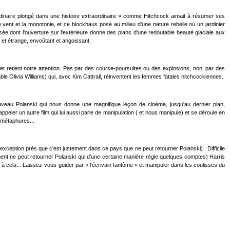
rdinaire plongé dans une histoire extraordinaire » comme Hitchcock aimait à résumer ses
vent et la monotonie, et ce blockhaus posé au milieu d'une nature rebelle où un jardinier
ée dont l'ouverture sur l'extérieure donne des plans d'une redoutable beauté glaciale aux
r et étrange, envoûtant et angoissant.
et retient notre attention. Pas par des course-poursuites ou des explosions, non, par des
Olivia Williams) qui, avec Kim Cattrall, réinventent les femmes fatales hitchcockiennes.
uveau Polanski qui nous donne une magnifique leçon de cinéma, jusqu'au dernier plan,
eler un autre film qui lui aussi parle de manipulation ( et nous manipule) et se déroule en
 métaphores...
e exception près que c'est justement dans ce pays que ne peut retourner Polanski) . Difficile
tement ne peut retourner Polanski qui d'une certaine manière règle quelques comptes) Harris
à cela... Laissez-vous guider par « l'écrivain fantôme » et manipuler dans les coulisses du