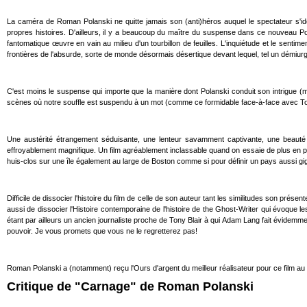
La caméra de Roman Polanski ne quitte jamais son (anti)héros auquel le spectateur s'id
propres histoires. D'ailleurs, il y a beaucoup du maître du suspense dans ce nouveau Pol
fantomatique œuvre en vain au milieu d'un tourbillon de feuilles. L'inquiétude et le sen
frontières de l'absurde, sorte de monde désormais désertique devant lequel, tel un démiurge, 
C'est moins le suspense qui importe que la manière dont Polanski conduit son intrigue (m
scènes où notre souffle est suspendu à un mot (comme ce formidable face-à-face avec Tom 
Une austérité étrangement séduisante, une lenteur savamment captivante, une beauté 
effroyablement magnifique. Un film agréablement inclassable quand on essaie de plus en plu
huis-clos sur une île également au large de Boston comme si pour définir un pays aussi giga
Difficile de dissocier l'histoire du film de celle de son auteur tant les similitudes son pr
aussi de dissocier l'Histoire contemporaine de l'histoire de the Ghost-Writer qui évoque l
étant par ailleurs un ancien journaliste proche de Tony Blair à qui Adam Lang fait évidemm
pouvoir. Je vous promets que vous ne le regretterez pas!
Roman Polanski a (notamment) reçu l'Ours d'argent du meilleur réalisateur pour ce film au d
Critique de "Carnage" de Roman Polanski