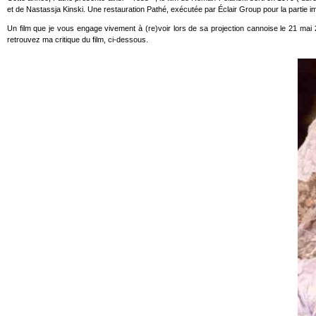
et de Nastassja Kinski. Une restauration Pathé, exécutée par Éclair Group pour la partie i
Un film que je vous engage vivement à (re)voir lors de sa projection cannoise le 21 mai
retrouvez ma critique du film, ci-dessous.