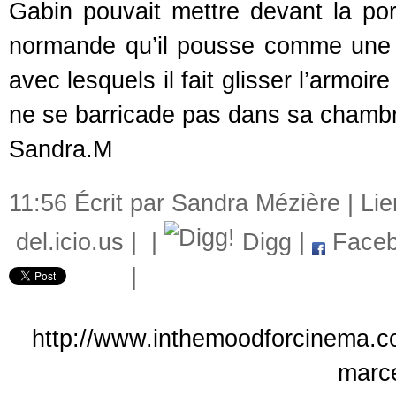
Gabin pouvait mettre devant la port
normande qu’il pousse comme une 
avec lesquels il fait glisser l’armo
ne se barricade pas dans sa chambre
Sandra.M
11:56 Écrit par Sandra Mézière |
Li
del.icio.us
|
|
Digg
|
Faceb
|
http://www.inthemoodforcinema.co
marce