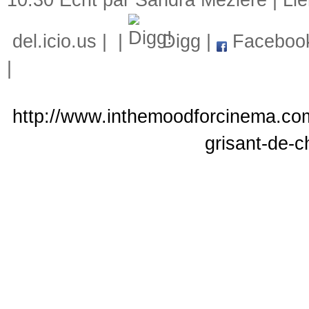
10:30 Écrit par Sandra Mézière |
Li
del.icio.us
|
|
Digg
|
Faceboo
|
http://www.inthemoodforcinema.com/
grisant-de-c