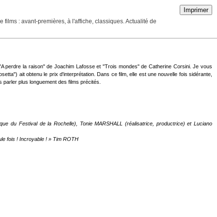
Imprimer
ilms : avant-premières, à l'affiche, classiques. Actualité de
: "A perdre la raison" de Joachim Lafosse et "Trois mondes" de Catherine Corsini. Je vous
a") ait obtenu le prix d'interprétation. Dans ce film, elle est une nouvelle fois sidérante,
 parler plus longuement des films précités.
que du Festival de la Rochelle), Tonie MARSHALL (réalisatrice, productrice) et Luciano
le fois ! Incroyable ! » Tim ROTH