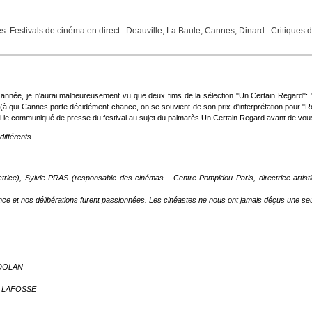
Festivals de cinéma en direct : Deauville, La Baule, Cannes, Dinard...Critiques de f
tte année, je n'aurai malheureusement vu que deux fims de la sélection "Un Certain Regard"
(à qui Cannes porte décidément chance, on se souvient de son prix d'interprétation pour "Rosett
ci le communiqué de presse du festival au sujet du palmarès Un Certain Regard avant de vous
ifférents.
rice), Sylvie PRAS (responsable des cinémas - Centre Pompidou Paris, directrice artisti
nce et nos délibérations furent passionnées. Les cinéastes ne nous ont jamais déçus une seu
 DOLAN
m LAFOSSE