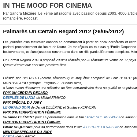
IN THE MOOD FOR CINEMA
Par Sandra Mézière. Le 7ème art raconté avec passion depuis 2003. 4000 articles. 
romancière. Podcast.
Palmarès Un Certain Regard 2012
(26/05/2012)
Les journées d'un festivalier cannois se construisent à partir de choix cornéliens et ce
parlerai prochainement de l'un et de l'autre. Je me réjouis en tout cas qu'Emilie Dequenne 
bouleversante, et d'une justesse renversante dans un rôle particulièrement complexe. Voi
Un Certain Regard 2012 a proposé 20 films réalisés par 26 réalisateurs venus de 17 pays d
Quatre d’entre eux sont des premiers films.
Présidé par Tim ROTH (acteur, réalisateur) le Jury était composé de Leïla BEKHTI (act
MONTEAGUDO (critique - Pagina/12 - Buenos Aires).
« Nous avons découvert une sélection de films extraordinaire dans sa qualité et sa puissa
PRIX UN CERTAIN REGARD
DESPUÉS DE LUCIA
de Michel FRANCO
PRIX SPÉCIAL DU JURY
LE GRAND SOIR
de Benoît DELÉPINE et Gustave KERVERN
PRIX D’INTERPRÉTATION FÉMININE
Suzanne CLÉMENT
pour sa performance dans le film
LAURENCE ANYWAYS
de Xavier
PRIX D’INTERPRÉTATION FÉMININE
Emilie DEQUENNE
pour sa performance dans le film
À PERDRE LA RAISON
de Joachi
MENTION SPECIALE DU JURY
DJECA
d’Aida BEGIC