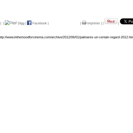
|
|
Digg
|
Facebook
|
|
Imprimer
|
|
|
ttp://www.inthemoodforcinema.com/archive/2012/06/01/palmares-un-certain-regard-2012.ht