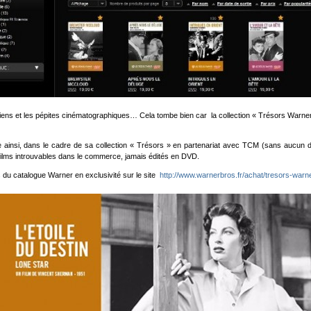
ciens et les pépites cinématographiques… Cela tombe bien car la collection « Trésors Warner 
 ainsi, dans le cadre de sa collection « Trésors » en partenariat avec TCM (sans aucun d
lms introuvables dans le commerce, jamais édités en DVD.
s du catalogue Warner en exclusivité sur le site
http://www.warnerbros.fr/achat/tresors-warne