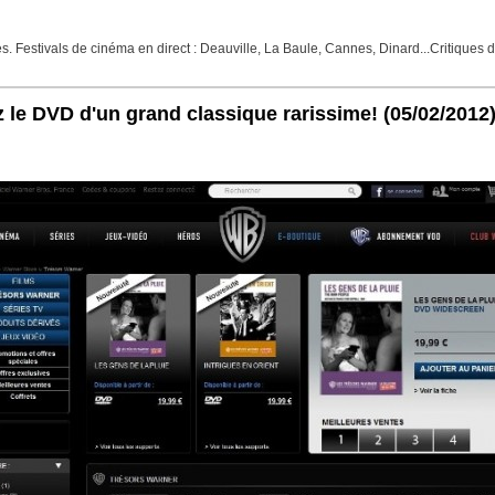
Festivals de cinéma en direct : Deauville, La Baule, Cannes, Dinard...Critiques de f
z le DVD d'un grand classique rarissime!
(05/02/2012