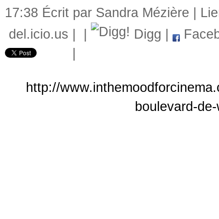
17:38 Écrit par Sandra Mézière |
Li
del.icio.us
|
|
Digg
|
Faceb
|
http://www.inthemoodforcinema.c
boulevard-de-