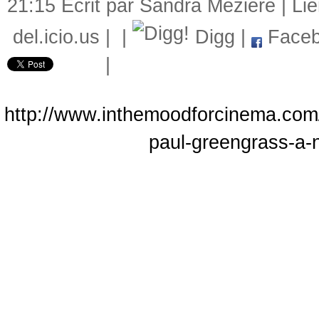
21:15 Écrit par Sandra Mézière |
Li
del.icio.us
|
|
Digg
|
Faceb
|
http://www.inthemoodforcinema.com/
paul-greengrass-a