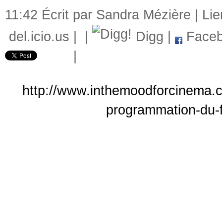
11:42 Écrit par Sandra Mézière |
Li
del.icio.us
|
|
Digg
|
Faceb
|
http://www.inthemoodforcinema.co
programmation-du-fe