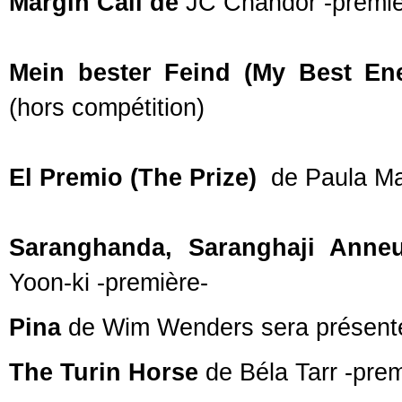
Margin Call de
JC Chandor -premiè
Mein bester Feind (My Best
En
(hors compétition)
El Premio (The Prize)
de Paula Ma
Saranghanda, Saranghaji Ann
Yoon-ki -première-
Pina
de Wim Wenders sera présenté
The Turin Horse
de Béla Tarr -prem