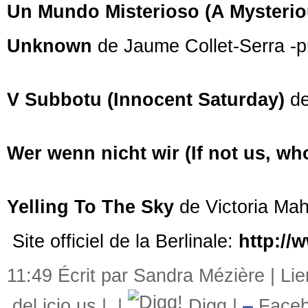
Un Mundo Misterioso (A Mysteri
Unknown
de Jaume Collet-Serra -p
V Subbotu (Innocent Saturday)
de
Wer wenn nicht wir (If not us, wh
Yelling To The Sky
de Victoria Ma
Site officiel de la Berlinale:
http://
11:49 Écrit par Sandra Mézière |
Li
del.icio.us
|
|
Digg
|
Faceb